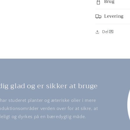
Brug
Levering
Del 💌
ig glad og er sikker at bruge
ar studeret planter og æteriske olier i mere
oduktionsområder verden over for at sikre, at
ideligt og dyrkes på en bæredygtig måde.