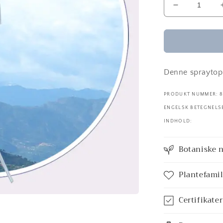
Reducer
antallet
for
Spraytop
til
hydrosoler
Denne spraytop 
PRODUKT NUMMER: 8
ENGELSK BETEGNELSE
INDHOLD:
Botaniske 
Plantefamil
Certifikater