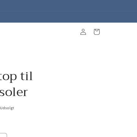
Log
Indkøbskurv
ind
op til
soler
Udsolgt