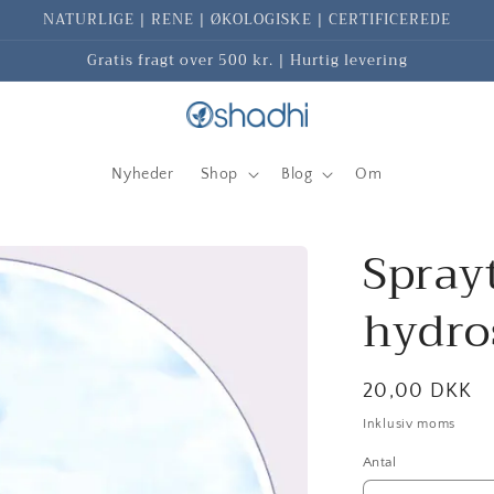
NATURLIGE | RENE | ØKOLOGISKE | CERTIFICEREDE
Gratis fragt over 500 kr. | Hurtig levering
Nyheder
Shop
Blog
Om
Sprayt
hydro
Normalpris
20,00 DKK
Inklusiv moms
Antal