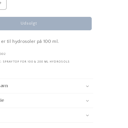
Øg
antallet
for
Spraytop
Udsolgt
til
hydrosoler
er til hydrosoler på 100 ml.
302
: SPRAYTOP FOR 100 & 200 ML HYDROSOLS
navn
ie