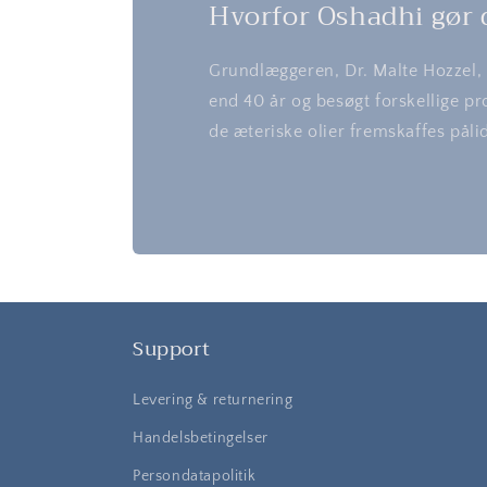
Hvorfor Oshadhi gør d
Grundlæggeren, Dr. Malte Hozzel, h
end 40 år og besøgt forskellige pr
de æteriske olier fremskaffes pål
Support
Levering & returnering
Handelsbetingelser
Persondatapolitik