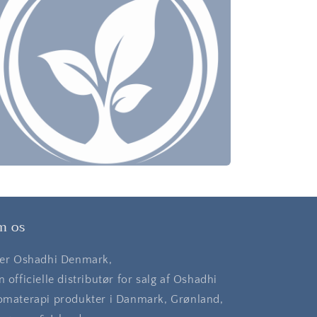
m os
 er Oshadhi Denmark,
n officielle distributør for salg af Oshadhi
omaterapi produkter i Danmark, Grønland,