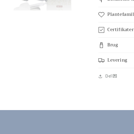
Plantefamil
t
Certifikater
s
Brug
Levering
Del 💌