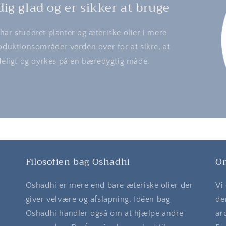
ig glad og er sikker at bruge
ar studeret planter og æteriske olier i mere
oduktionsområder verden over for at sikre, at
ideligt og dyrkes på en bæredygtig måde.
Filosofien bag Oshadhi
O
Oshadhi er mere end bare æteriske olier der
Vi
giver velvære og afslapning. Idéen bag
de
Oshadhi handler også om at hjælpe andre
ar