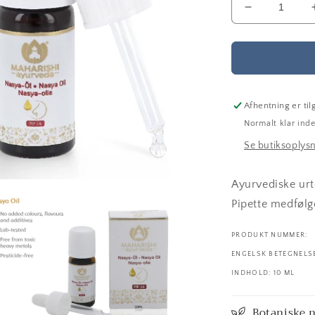
Reducer
antallet
for
MP
16
Nasya
olie
Afhentning er ti
-
Normalt klar inde
ayurvedisk
Se butiksoplys
Ayurvediske urt
Pipette medfølge
PRODUKT NUMMER:
ENGELSK BETEGNELSE
INDHOLD: 10 ML
Botaniske 