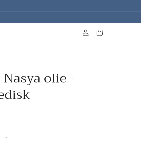
Log
Indkøbskurv
ind
Nasya olie -
edisk