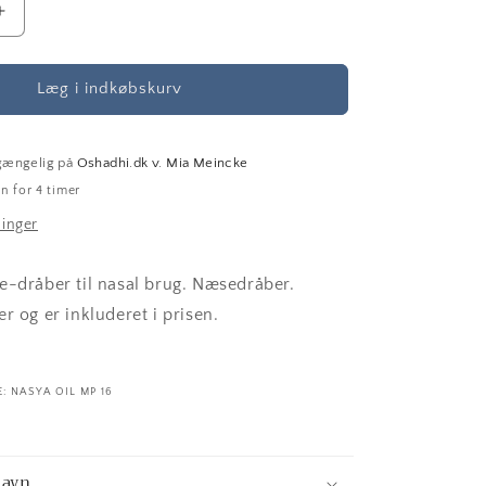
Øg
antallet
for
MP
Læg i indkøbskurv
16
Nasya
olie
lgængelig på
Oshadhi.dk v. Mia Meincke
-
n for 4 timer
ayurvedisk
ninger
e-dråber til nasal brug. Næsedråber.
r og er inkluderet i prisen.
: NASYA OIL MP 16
navn